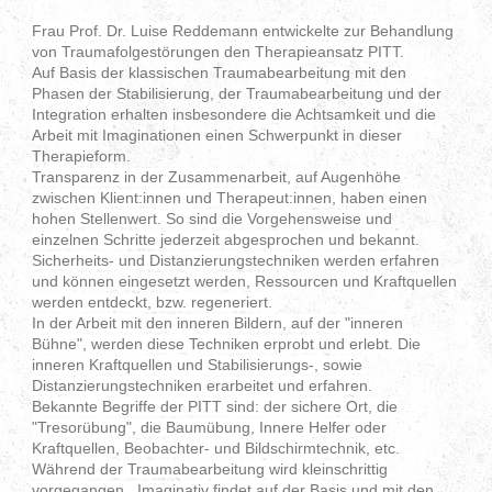
Frau Prof. Dr. Luise Reddemann entwickelte
zur Behandlung
von Traumafolgestörungen
den Therapieansatz PITT.
Auf Basis der klassischen Traumabearbeitung mit den
Phasen der Stabilisierung, der Traumabearbeitung und der
Integration erhalten insbesondere die Achtsamkeit und die
Arbeit mit Imaginationen einen Schwerpunkt in dieser
Therapieform.
Transparenz in der Zusammenarbeit, auf Augenhöhe
zwischen Klient:innen und Therapeut:innen, haben einen
hohen Stellenwert. So sind die Vorgehensweise und
einzelnen Schritte jederzeit abgesprochen und bekannt.
Sicherheits- und Distanzierungstechniken werden erfahren
und können eingesetzt werden, Ressourcen und Kraftquellen
werden entdeckt, bzw. regeneriert.
In der Arbeit mit den inneren Bildern, auf der "inneren
Bühne", werden diese Techniken erprobt und erlebt. Die
inneren Kraftquellen und Stabilisierungs-, sowie
Distanzierungstechniken erarbeitet und erfahren.
Bekannte Begriffe der PITT sind: der sichere Ort, die
"Tresorübung", die Baumübung, Innere Helfer oder
Kraftquellen, Beobachter- und Bildschirmtechnik, etc.
Während der Traumabearbeitung wird kleinschrittig
vorgegangen. Imaginativ findet auf der Basis und mit den